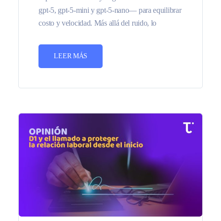
gpt-5, gpt-5-mini y gpt-5-nano— para equilibrar
costo y velocidad. Más allá del ruido, lo
LEER MÁS